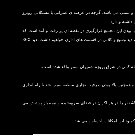
ن و سنتی می باشد. گرچه در عرصه ی عمرانی با مشکلاتی روبرو
داشته و دارد.
د بودن این مجتمع قرارگیری در نقطه ای پر رفت و آمد است که
موجب رونق کسب و کار واحد های تجاری و اداری شمیران سنتر خواهد شد. همچنین به دلیل اختلاف ارتفاع مجتمع با سایر بناهای اطراف سایت، دید وسیع و کلانی در قسمت های اداری خواهیم داشت. دید 360
صله کمی در شرق پروژه شمیران سنتر واقع شده است.
همچنین بالا بودن ظرفیت تجاری منطقه سبب شد تا راه اندازی
این مجموعه سینمایی که در طبقه ششم برج جانمایی شده، در یک سالن با ظرفیت 200 نفر و 4 سالن با ظرفیت 70 نفری، ظرفیتی برابر با 480 نفر را در هر اکران در فضای سرپوشیده و نیمه باز پوشش می
کمبود این امکانات احساس می شد.