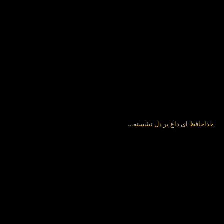
خداحافظ ای داغ بر دل نشسته…